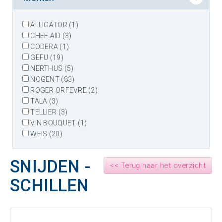
ALLIGATOR (1)
CHEF AID (3)
CODERA (1)
GEFU (19)
NERTHUS (5)
NOGENT (83)
ROGER ORFEVRE (2)
TALA (3)
TELLIER (3)
VIN BOUQUET (1)
WEIS (20)
SNIJDEN -
<< Terug naar het overzicht
SCHILLEN