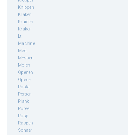
klopper
knippen
kraken
kruiden
kraker
lt
machine
mes
messen
molen
openen
opener
pasta
persen
plank
puree
rasp
raspen
schaar