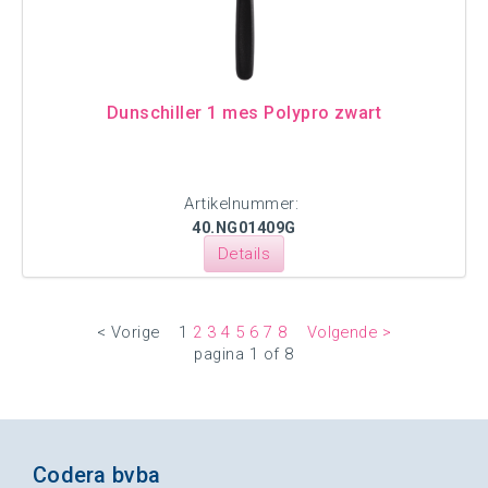
Dunschiller 1 mes Polypro zwart
Artikelnummer:
40.NG01409G
Details
< Vorige
1
2
3
4
5
6
7
8
Volgende >
pagina 1 of 8
Codera bvba