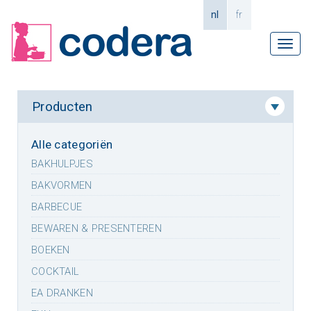
nl
fr
Tog
navi
Producten
Alle categoriën
BAKHULPJES
BAKVORMEN
BARBECUE
BEWAREN & PRESENTEREN
BOEKEN
COCKTAIL
EA DRANKEN