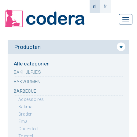
nl
fr
Tog
navi
Producten
Alle categoriën
BAKHULPJES
BAKVORMEN
BARBECUE
accessoires
bakmat
braden
email
onderdeel
toestel