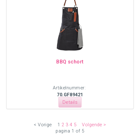
BBQ schort
Artikelnummer:
70.GF89421
Details
< Vorige
1
2
3
4
5
Volgende >
pagina 1 of 5