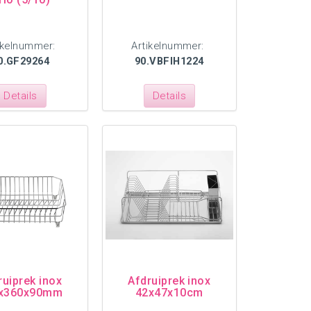
ikelnummer:
Artikelnummer:
0.GF29264
90.VBFIH1224
Details
Details
ruiprek inox
Afdruiprek inox
x360x90mm
42x47x10cm