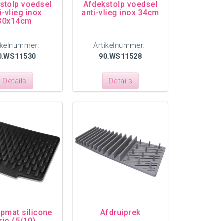
stolp voedsel
Afdekstolp voedsel
i-vlieg inox
anti-vlieg inox 34cm
30x14cm
ikelnummer:
Artikelnummer:
0.WS11530
90.WS11528
Details
Details
ipmat silicone
Afdruiprek
rio (5/10)