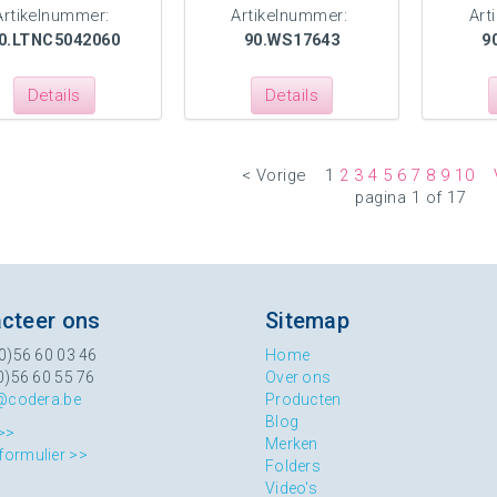
Artikelnummer:
Artikelnummer:
Art
0.LTNC5042060
90.WS17643
9
Details
Details
< Vorige
1
2
3
4
5
6
7
8
9
10
pagina 1 of 17
cteer ons
Sitemap
0)56 60 03 46
Home
0)56 60 55 76
Over ons
@codera.be
Producten
Blog
>>
Merken
formulier >>
Folders
Video's