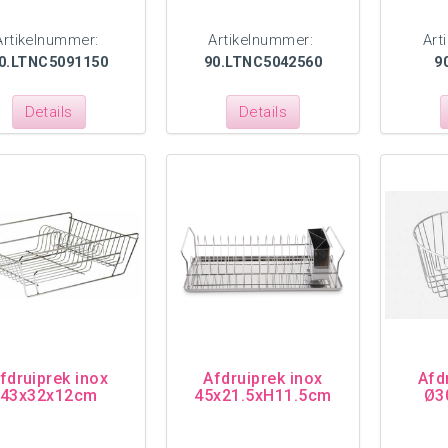
Artikelnummer:
Artikelnummer:
Art
0.LTNC5091150
90.LTNC5042560
9
Details
Details
fdruiprek inox
Afdruiprek inox
Afd
43x32x12cm
45x21.5xH11.5cm
Ø3