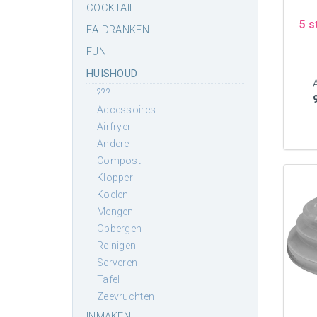
COCKTAIL
5 s
EA DRANKEN
FUN
HUISHOUD
???
accessoires
airfryer
andere
compost
klopper
koelen
mengen
opbergen
reinigen
serveren
tafel
zeevruchten
INMAKEN