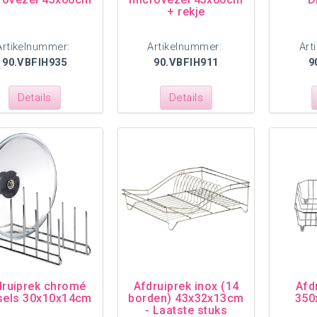
+ rekje
Artikelnummer:
Artikelnummer:
Art
90.VBFIH935
90.VBFIH911
9
Details
Details
druiprek chromé
Afdruiprek inox (14
Afd
sels 30x10x14cm
borden) 43x32x13cm
350
- Laatste stuks