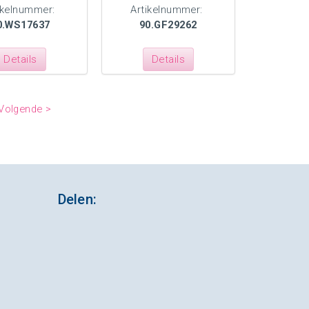
ikelnummer:
Artikelnummer:
0.WS17637
90.GF29262
Details
Details
Volgende >
Delen: