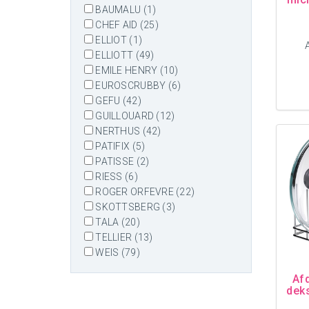
BAUMALU (1)
CHEF AID (25)
ELLIOT (1)
ELLIOTT (49)
EMILE HENRY (10)
EUROSCRUBBY (6)
GEFU (42)
GUILLOUARD (12)
NERTHUS (42)
PATIFIX (5)
PATISSE (2)
RIESS (6)
ROGER ORFEVRE (22)
SKOTTSBERG (3)
TALA (20)
TELLIER (13)
WEIS (79)
Af
dek