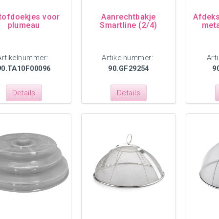
tofdoekjes voor
Aanrechtbakje
Afdeks
plumeau
Smartline (2/4)
meta
Artikelnummer:
Artikelnummer:
Art
90.TA10F00096
90.GF29254
9
Details
Details