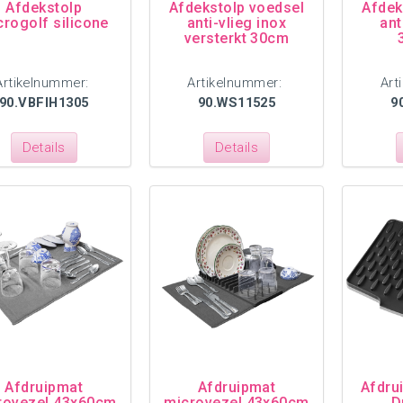
Afdekstolp
Afdekstolp voedsel
Afdek
crogolf silicone
anti-vlieg inox
ant
versterkt 30cm
Artikelnummer:
Artikelnummer:
Art
90.VBFIH1305
90.WS11525
9
Details
Details
Afdruipmat
Afdruipmat
Afdru
rovezel 43x60cm
microvezel 43x60cm
D