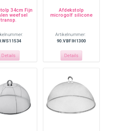
tolp 34cm Fijn
Afdekstolp
len weefsel
microgolf silicone
transp.
ikelnummer:
Artikelnummer:
0.WS11534
90.VBFIH1300
Details
Details