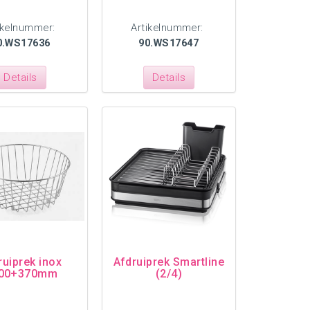
ikelnummer:
Artikelnummer:
0.WS17636
90.WS17647
Details
Details
ruiprek inox
Afdruiprek Smartline
00+370mm
(2/4)