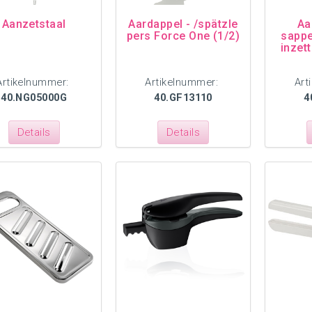
Aanzetstaal
Aardappel - /spätzle
Aa
pers Force One (1/2)
sappe
inzet
Artikelnummer:
Artikelnummer:
Art
40.NG05000G
40.GF13110
4
Details
Details