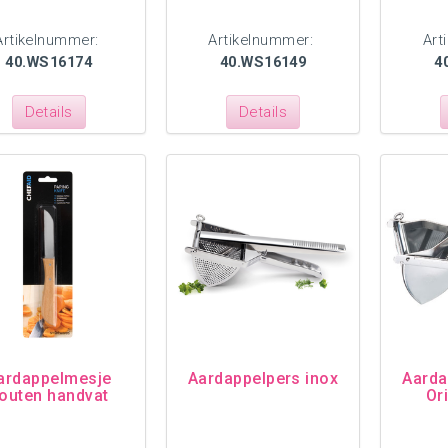
Artikelnummer:
Artikelnummer:
Art
40.WS16174
40.WS16149
4
Details
Details
ardappelmesje
Aardappelpers inox
Aarda
outen handvat
Ori