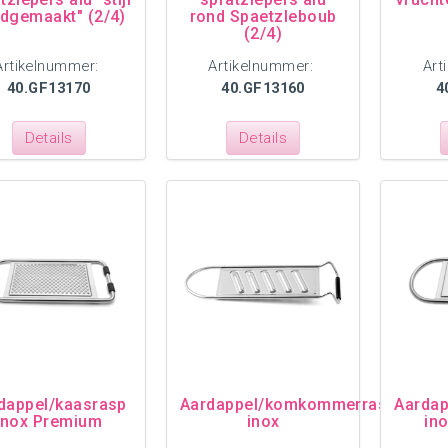
dgemaakt" (2/4)
rond Spaetzleboub
(2/4)
Artikelnummer:
Artikelnummer:
Art
40.GF13170
40.GF13160
4
Details
Details
dappel/kaasrasp
Aardappel/komkommerrasp
Aarda
inox Premium
inox
in