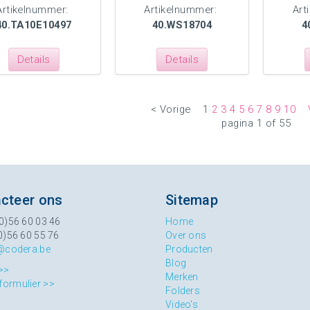
Artikelnummer:
Artikelnummer:
Art
40.TA10E10497
40.WS18704
4
Details
Details
< Vorige
1
2
3
4
5
6
7
8
9
10
pagina 1 of 55
cteer ons
Sitemap
0)56 60 03 46
Home
0)56 60 55 76
Over ons
@codera.be
Producten
Blog
>>
Merken
formulier >>
Folders
Video's