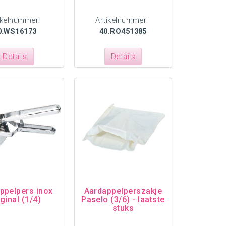
ikelnummer:
Artikelnummer:
0.WS16173
40.RO451385
Details
Details
ppelpers inox
Aardappelperszakje
ginal (1/4)
Paselo (3/6) - laatste
stuks