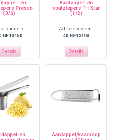
rdappel- en
Aardappel- en
lepers Presco
spätzlepers Tri Star
(3/6)
(1/2)
ikelnummer:
Artikelnummer:
0.GF13150
40.GF13100
Details
Details
rdappel-en
Aardappel/kaasrasp
enpers Prenso
inox L300mm