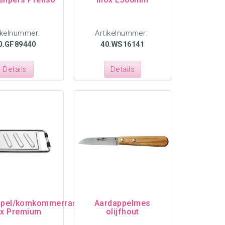
ikelnummer:
Artikelnummer:
0.GF89440
40.WS16141
Details
Details
ppel/komkommerrasp
Aardappelmes
ox Premium
olijfhout