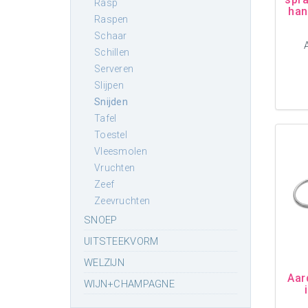
rasp
han
raspen
schaar
schillen
serveren
slijpen
snijden
tafel
toestel
vleesmolen
vruchten
zeef
zeevruchten
SNOEP
UITSTEEKVORM
WELZIJN
Aar
WIJN+CHAMPAGNE