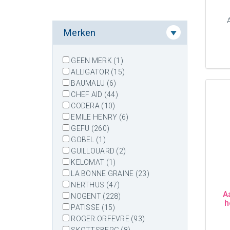
Merken
GEEN MERK (1)
ALLIGATOR (15)
BAUMALU (6)
CHEF AID (44)
CODERA (10)
EMILE HENRY (6)
GEFU (260)
GOBEL (1)
GUILLOUARD (2)
KELOMAT (1)
LA BONNE GRAINE (23)
NERTHUS (47)
A
NOGENT (228)
h
PATISSE (15)
ROGER ORFEVRE (93)