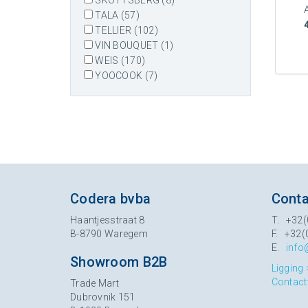
SKOTTSBERG (8)
TALA (57)
TELLIER (102)
VIN BOUQUET (1)
WEIS (170)
YOOCOOK (7)
Codera bvba
Conta
Haantjesstraat 8
T. +32(
B-8790 Waregem
F. +32(
E.
info
Showroom B2B
Ligging 
Contact
Trade Mart
Dubrovnik 151