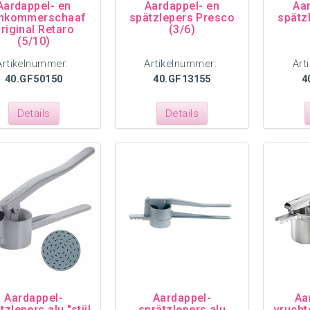
Aardappel- en
Aardappel- en
Aa
mkommerschaaf
spätzlepers Presco
spätz
riginal Retaro
(3/6)
(5/10)
Artikelnummer:
Artikelnummer:
Art
40.GF50150
40.GF13155
4
Details
Details
Aardappel-
Aardappel-
Aa
tzlepers alu "stijl
sprätzlepers alu
vrucht