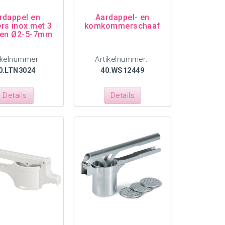
rdappel en
Aardappel- en
rs inox met 3
komkommerschaaf
ten Ø2-5-7mm
ikelnummer:
Artikelnummer:
0.LTN3024
40.WS12449
Details
Details