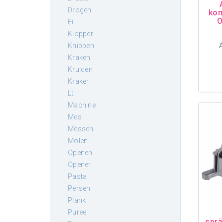
drogen
ko
O
ei
klopper
knippen
kraken
kruiden
kraker
lt
machine
mes
messen
molen
openen
opener
pasta
persen
plank
puree
sprä