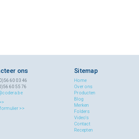
cteer ons
Sitemap
0)56 60 03 46
Home
0)56 60 55 76
Over ons
@codera.be
Producten
Blog
>>
Merken
formulier >>
Folders
Video's
Contact
Recepten