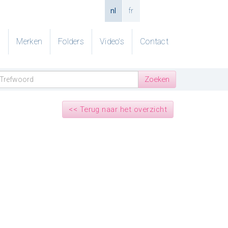
nl
fr
g
Merken
Folders
Video's
Contact
<< Terug naar het overzicht