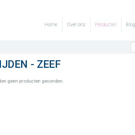
Home
Over ons
Producten
Blo
IJDEN - ZEEF
den geen producten gevonden.