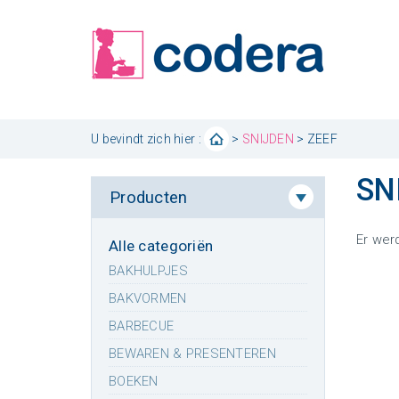
U bevindt zich hier :
>
SNIJDEN
> ZEEF
SN
Producten
Er wer
Alle categoriën
BAKHULPJES
BAKVORMEN
BARBECUE
BEWAREN & PRESENTEREN
BOEKEN