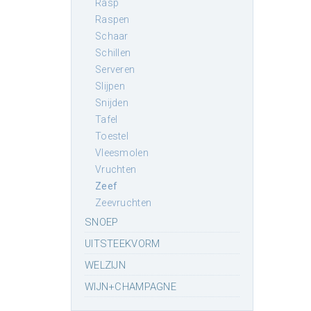
rasp
raspen
schaar
schillen
serveren
slijpen
snijden
tafel
toestel
vleesmolen
vruchten
zeef
zeevruchten
SNOEP
UITSTEEKVORM
WELZIJN
WIJN+CHAMPAGNE