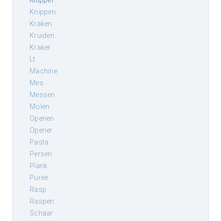
klopper
knippen
kraken
kruiden
kraker
lt
machine
mes
messen
molen
openen
opener
pasta
persen
plank
puree
rasp
raspen
schaar