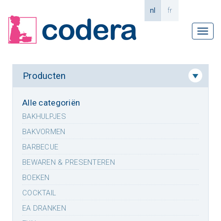
nl
fr
Tog
navi
Producten
Alle categoriën
BAKHULPJES
BAKVORMEN
BARBECUE
BEWAREN & PRESENTEREN
BOEKEN
COCKTAIL
EA DRANKEN