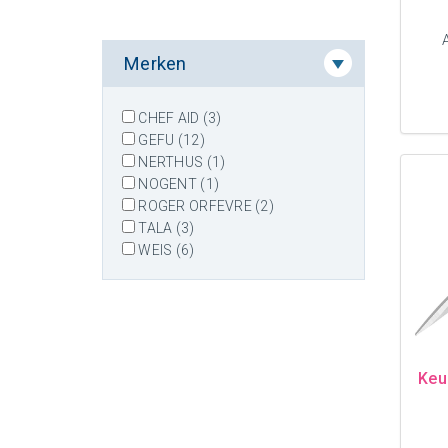
Merken
CHEF AID (3)
GEFU (12)
NERTHUS (1)
NOGENT (1)
ROGER ORFEVRE (2)
TALA (3)
WEIS (6)
Keu