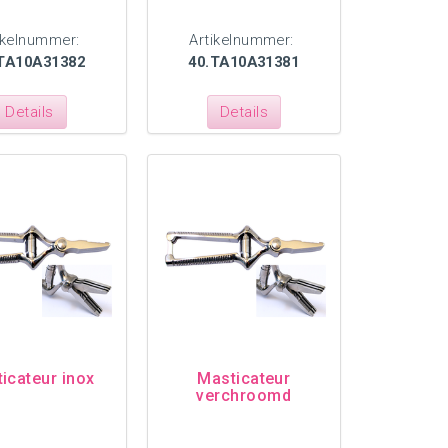
ikelnummer:
Artikelnummer:
TA10A31382
40.TA10A31381
Details
Details
icateur inox
Masticateur
verchroomd