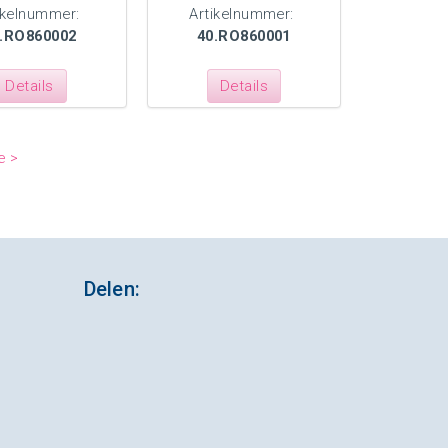
ikelnummer:
Artikelnummer:
.RO860002
40.RO860001
Details
Details
e >
Delen: