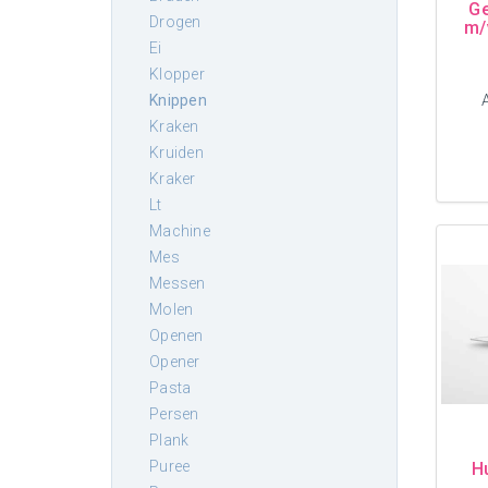
Ge
drogen
m/
ei
klopper
knippen
kraken
kruiden
kraker
lt
machine
mes
messen
molen
openen
opener
pasta
persen
plank
puree
H