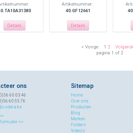
Artikelnummer:
Artikelnummer:
Art
40.TA10A31380
40.GF12661
40
Details
Details
< Vorige
1
2
Volgend
pagina 1 of 2
cteer ons
Sitemap
0)56 60 03 46
Home
0)56 60 55 76
Over ons
@codera.be
Producten
Blog
>>
Merken
formulier >>
Folders
Video's