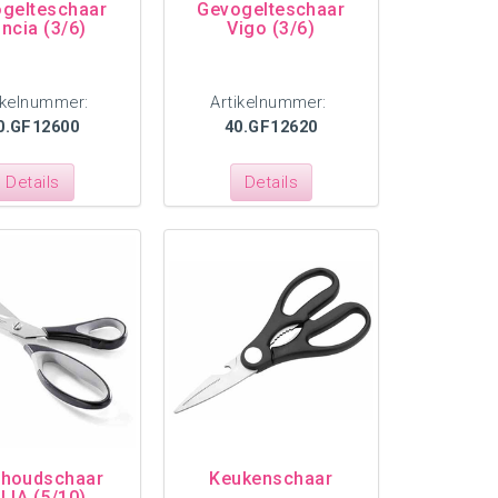
gelteschaar
Gevogelteschaar
incia (3/6)
Vigo (3/6)
ikelnummer:
Artikelnummer:
0.GF12600
40.GF12620
Details
Details
shoudschaar
Keukenschaar
LIA (5/10)