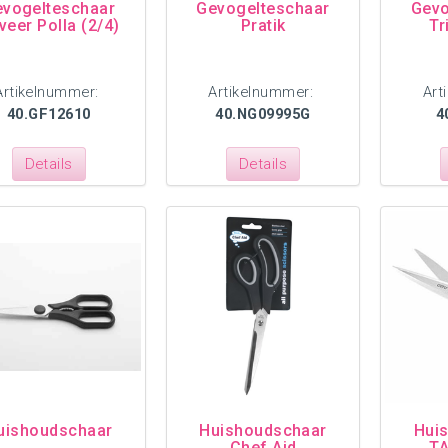
vogelteschaar
Gevogelteschaar
Gevo
veer Polla (2/4)
Pratik
Tr
Artikelnummer:
Artikelnummer:
Art
40.GF12610
40.NG09995G
4
Details
Details
uishoudschaar
Huishoudschaar
Hui
Chef Aid
TA