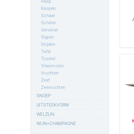
rasp
raspen
schaar
schillen
serveren
slijpen
snijden
tafel
toestel
vleesmolen
vruchten
zeef
zeevruchten
SNOEP
UITSTEEKVORM
WELZIJN
WIJN+CHAMPAGNE