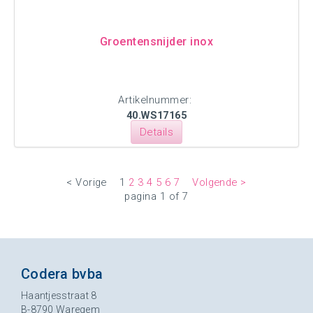
Groentensnijder inox
Artikelnummer:
40.WS17165
Details
< Vorige
1
2
3
4
5
6
7
Volgende >
pagina 1 of 7
Codera bvba
Haantjesstraat 8
B-8790 Waregem