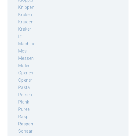
klopper
knippen
kraken
kruiden
kraker
lt
machine
mes
messen
molen
openen
opener
pasta
persen
plank
puree
rasp
raspen
schaar