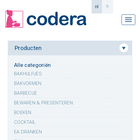
nl
fr
Tog
navi
Producten
Alle categoriën
BAKHULPJES
BAKVORMEN
BARBECUE
BEWAREN & PRESENTEREN
BOEKEN
COCKTAIL
EA DRANKEN