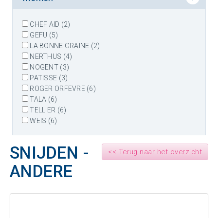
CHEF AID (2)
GEFU (5)
LA BONNE GRAINE (2)
NERTHUS (4)
NOGENT (3)
PATISSE (3)
ROGER ORFEVRE (6)
TALA (6)
TELLIER (6)
WEIS (6)
SNIJDEN -
<< Terug naar het overzicht
ANDERE