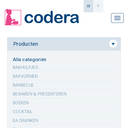
nl
fr
Tog
navi
Producten
Alle categoriën
BAKHULPJES
BAKVORMEN
BARBECUE
BEWAREN & PRESENTEREN
BOEKEN
COCKTAIL
EA DRANKEN