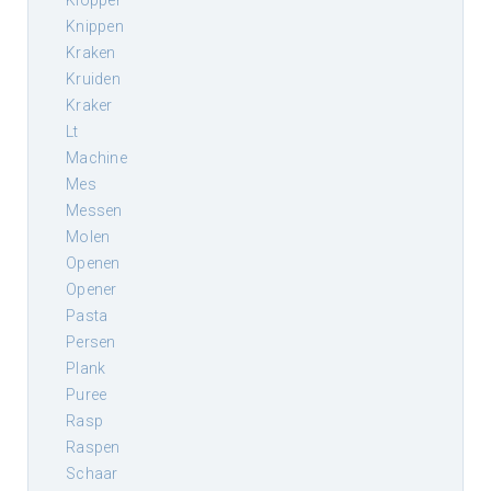
klopper
knippen
kraken
kruiden
kraker
lt
machine
mes
messen
molen
openen
opener
pasta
persen
plank
puree
rasp
raspen
schaar