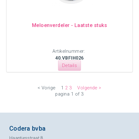
Meloenverdeler - Laatste stuks
Artikelnummer:
40.VBFIH026
Details
< Vorige
1
2
3
Volgende >
pagina 1 of 3
Codera bvba
Haantjesstraat 8