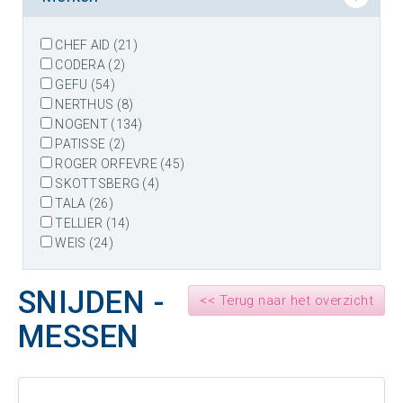
CHEF AID (21)
CODERA (2)
GEFU (54)
NERTHUS (8)
NOGENT (134)
PATISSE (2)
ROGER ORFEVRE (45)
SKOTTSBERG (4)
TALA (26)
TELLIER (14)
WEIS (24)
SNIJDEN -
<< Terug naar het overzicht
MESSEN