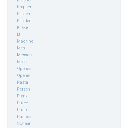
klopper
knippen
kraken
kruiden
kraker
lt
machine
mes
messen
molen
openen
opener
pasta
persen
plank
puree
rasp
raspen
schaar