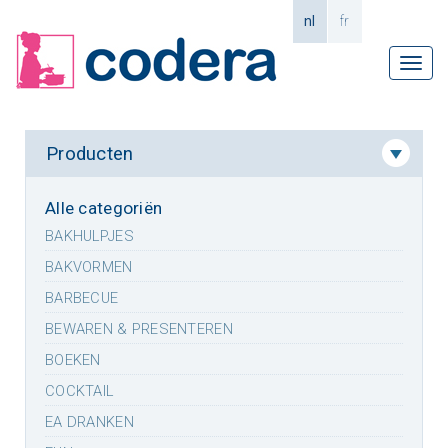
nl
fr
Tog
navi
Producten
Alle categoriën
BAKHULPJES
BAKVORMEN
BARBECUE
BEWAREN & PRESENTEREN
BOEKEN
COCKTAIL
EA DRANKEN