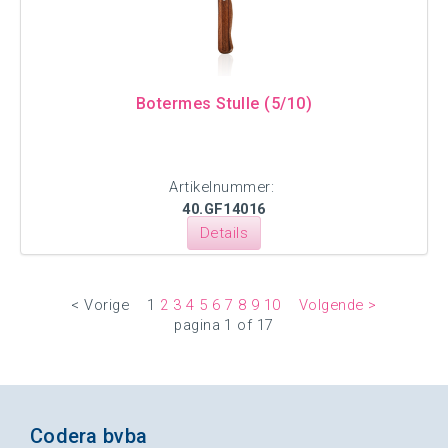
Botermes Stulle (5/10)
Artikelnummer:
40.GF14016
Details
< Vorige
1
2
3
4
5
6
7
8
9
10
Volgende >
pagina 1 of 17
Codera bvba