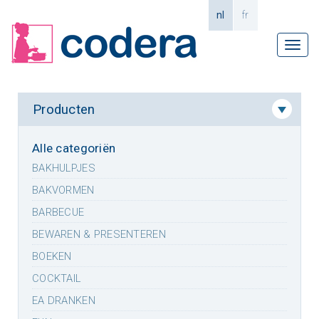
nl
fr
Tog
navi
Producten
Alle categoriën
BAKHULPJES
BAKVORMEN
BARBECUE
BEWAREN & PRESENTEREN
BOEKEN
COCKTAIL
EA DRANKEN