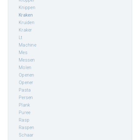
klopper
knippen
kraken
kruiden
kraker
lt
machine
mes
messen
molen
openen
opener
pasta
persen
plank
puree
rasp
raspen
schaar