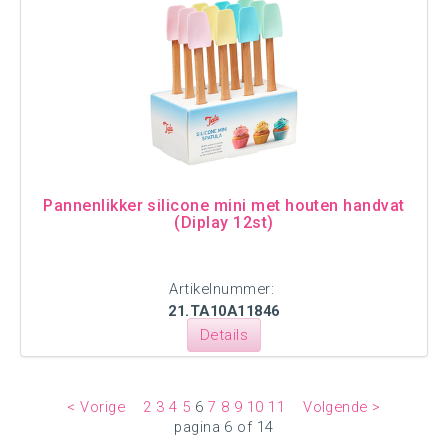
Pannenlikker silicone mini met houten handvat
(Diplay 12st)
Artikelnummer:
21.TA10A11846
Details
< Vorige
2
3
4
5
6
7
8
9
10
11
Volgende >
pagina 6 of 14