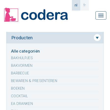
nl
fr
Tog
navi
Producten
Alle categoriën
BAKHULPJES
BAKVORMEN
BARBECUE
BEWAREN & PRESENTEREN
BOEKEN
COCKTAIL
EA DRANKEN