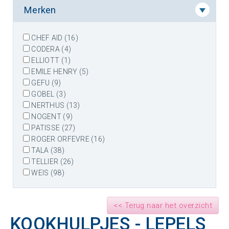
Merken
CHEF AID (16)
CODERA (4)
ELLIOTT (1)
EMILE HENRY (5)
GEFU (9)
GOBEL (3)
NERTHUS (13)
NOGENT (9)
PATISSE (27)
ROGER ORFEVRE (16)
TALA (38)
TELLIER (26)
WEIS (98)
<< Terug naar het overzicht
KOOKHULPJES - LEPELS