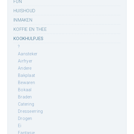
FUN
HUISHOUD
INMAKEN
KOFFIE EN THEE
KOOKHULPJES
?
aansteker
airfryer
andere
bakplaat
bewaren
bokaal
braden
catering
dresseerring
drogen
ei
fantasie