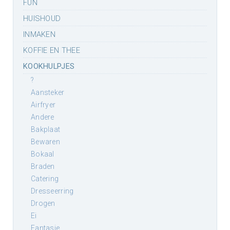
FUN
HUISHOUD
INMAKEN
KOFFIE EN THEE
KOOKHULPJES
?
aansteker
airfryer
andere
bakplaat
bewaren
bokaal
braden
catering
dresseerring
drogen
ei
fantasie