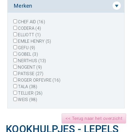
Merken
CHEF AID (16)
CODERA (4)
ELLIOTT (1)
EMILE HENRY (5)
GEFU (9)
GOBEL (3)
NERTHUS (13)
NOGENT (9)
PATISSE (27)
ROGER ORFEVRE (16)
TALA (38)
TELLIER (26)
WEIS (98)
<< Terug naar het overzicht
KOOKHULPJES - LEPELS