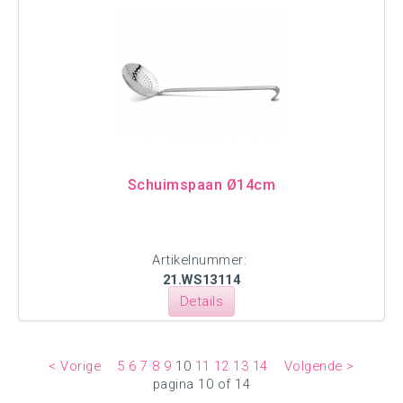
Schuimspaan Ø14cm
Artikelnummer:
21.WS13114
Details
< Vorige
5
6
7
8
9
10
11
12
13
14
Volgende >
pagina 10 of 14