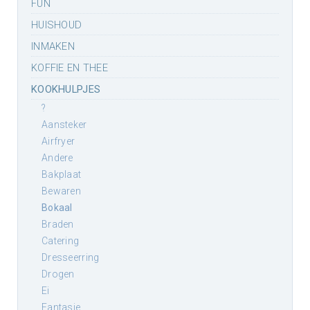
FUN
HUISHOUD
INMAKEN
KOFFIE EN THEE
KOOKHULPJES
?
aansteker
airfryer
andere
bakplaat
bewaren
bokaal
braden
catering
dresseerring
drogen
ei
fantasie