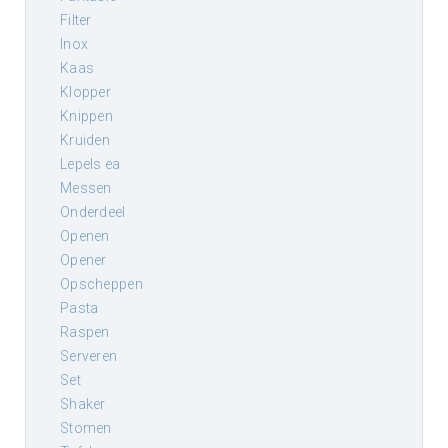
filter
inox
kaas
klopper
knippen
kruiden
lepels ea
messen
onderdeel
openen
opener
opscheppen
pasta
raspen
serveren
set
shaker
stomen