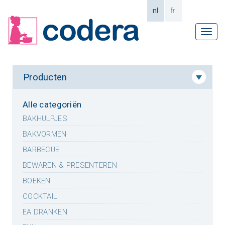
nl
fr
Tog
navi
Producten
Alle categoriën
BAKHULPJES
BAKVORMEN
BARBECUE
BEWAREN & PRESENTEREN
BOEKEN
COCKTAIL
EA DRANKEN