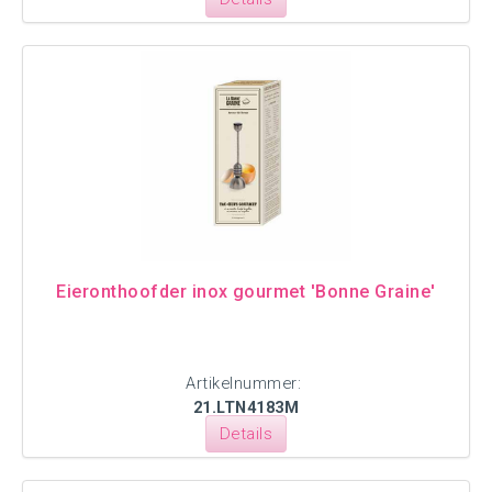
Eieronthoofder inox gourmet 'Bonne Graine'
Artikelnummer:
21.LTN4183M
Details