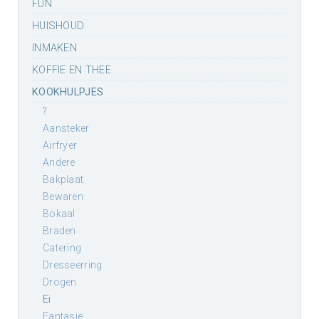
FUN
HUISHOUD
INMAKEN
KOFFIE EN THEE
KOOKHULPJES
?
aansteker
airfryer
andere
bakplaat
bewaren
bokaal
braden
catering
dresseerring
drogen
ei
fantasie