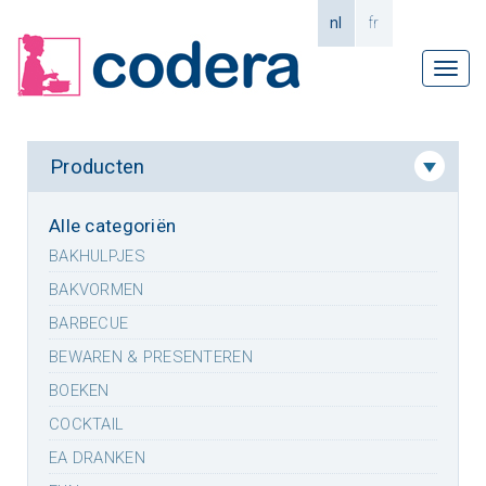
nl
fr
Tog
navi
Producten
Alle categoriën
BAKHULPJES
BAKVORMEN
BARBECUE
BEWAREN & PRESENTEREN
BOEKEN
COCKTAIL
EA DRANKEN