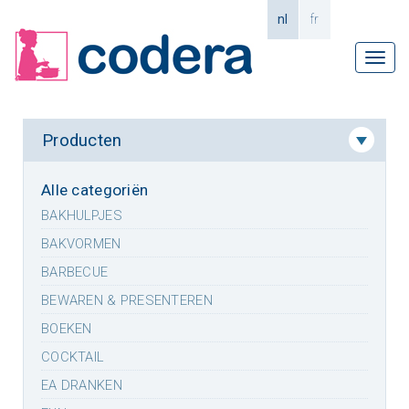
nl
fr
Tog
navi
Producten
Alle categoriën
BAKHULPJES
BAKVORMEN
BARBECUE
BEWAREN & PRESENTEREN
BOEKEN
COCKTAIL
EA DRANKEN