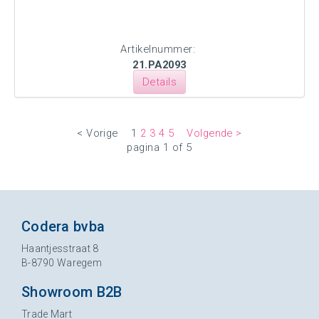
Artikelnummer:
21.PA2093
Details
< Vorige
1
2
3
4
5
Volgende >
pagina 1 of 5
Codera bvba
Haantjesstraat 8
B-8790 Waregem
Showroom B2B
Trade Mart