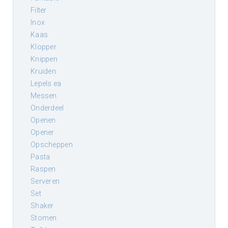
filter
inox
kaas
klopper
knippen
kruiden
lepels ea
messen
onderdeel
openen
opener
opscheppen
pasta
raspen
serveren
set
shaker
stomen