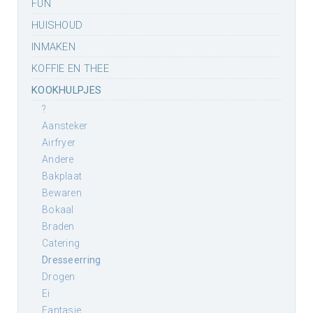
FUN
HUISHOUD
INMAKEN
KOFFIE EN THEE
KOOKHULPJES
?
aansteker
airfryer
andere
bakplaat
bewaren
bokaal
braden
catering
dresseerring
drogen
ei
fantasie