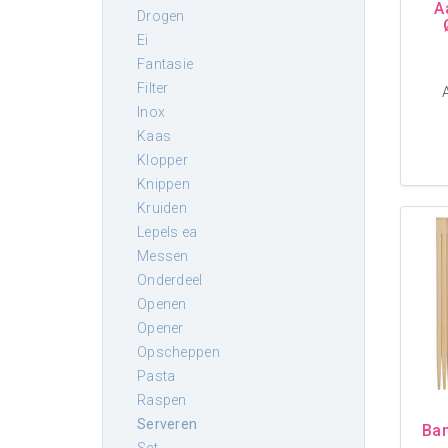
A
drogen
ei
fantasie
filter
inox
kaas
klopper
knippen
kruiden
lepels ea
messen
onderdeel
openen
opener
opscheppen
pasta
raspen
serveren
Ba