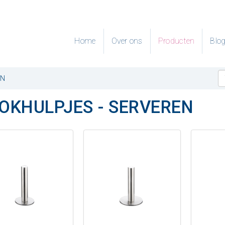
Home
Over ons
Producten
Blo
EN
OKHULPJES - SERVEREN