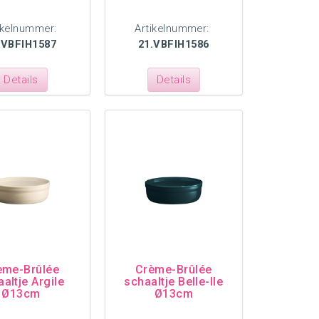
ikelnummer:
Artikelnummer:
.VBFIH1587
21.VBFIH1586
Details
Details
ème-Brûlée
Crème-Brûlée
altje Argile
schaaltje Belle-Ile
Ø13cm
Ø13cm