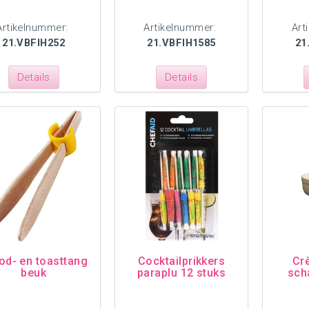
Artikelnummer:
Artikelnummer:
Art
21.VBFIH252
21.VBFIH1585
21
Details
Details
od- en toasttang
Cocktailprikkers
Cr
beuk
paraplu 12 stuks
scha