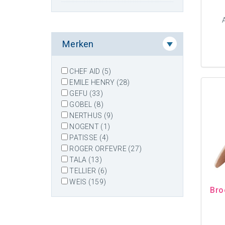
Merken
CHEF AID (5)
EMILE HENRY (28)
GEFU (33)
GOBEL (8)
NERTHUS (9)
NOGENT (1)
PATISSE (4)
ROGER ORFEVRE (27)
TALA (13)
TELLIER (6)
WEIS (159)
Bro