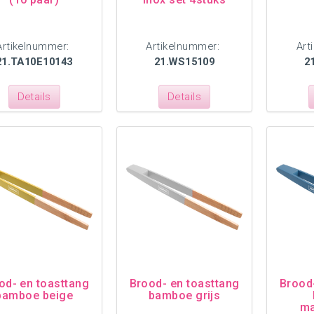
Artikelnummer:
Artikelnummer:
Art
21.TA10E10143
21.WS15109
2
Details
Details
od- en toasttang
Brood- en toasttang
Brood
bamboe beige
bamboe grijs
ma