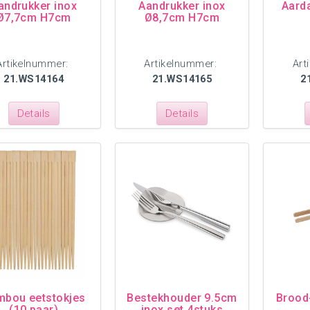
andrukker inox
Aandrukker inox
Aard
Ø7,7cm H7cm
Ø8,7cm H7cm
Artikelnummer:
Artikelnummer:
Art
21.WS14164
21.WS14165
2
Details
Details
mbou eetstokjes
Bestekhouder 9.5cm
Brood
(10 paar)
inox set 4stuks