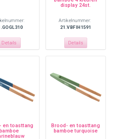
display 24st.
ikelnummer:
Artikelnummer:
1.GOGL310
21.VBFIH1591
Details
Details
- en toasttang
Brood- en toasttang
bamboe
bamboe turquoise
rineblauw