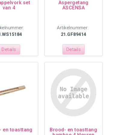
appelvork set
Aspergetang
van 4
ASCENSA
ikelnummer:
Artikelnummer:
1.WS15184
21.GF89414
Details
Details
- en toasttang
Brood- en toasttang
bamboe 4 kleuren