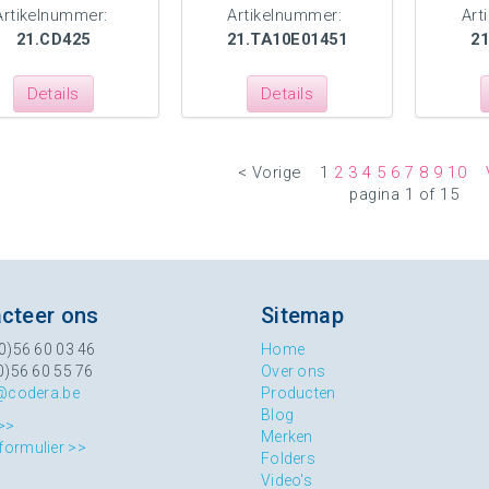
Artikelnummer:
Artikelnummer:
Art
21.CD425
21.TA10E01451
2
Details
Details
< Vorige
1
2
3
4
5
6
7
8
9
10
pagina 1 of 15
cteer ons
Sitemap
0)56 60 03 46
Home
0)56 60 55 76
Over ons
@codera.be
Producten
Blog
>>
Merken
formulier >>
Folders
Video's