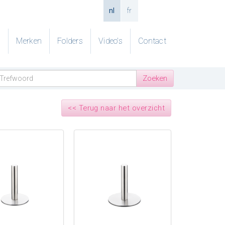
nl
fr
g
Merken
Folders
Video's
Contact
<< Terug naar het overzicht