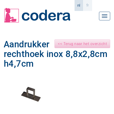
nl
fr
Tog
navi
Aandrukker
<< Terug naar het overzicht
rechthoek inox 8,8x2,8cm
h4,7cm