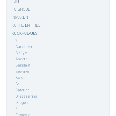
FUN
HUISHOUD
INMAKEN
KOFFIE EN THEE
KOOKHULPJES
?
aansteker
airfryer
andere
bakplaat
bewaren
bokaal
braden
catering
dresseerring
drogen
ei
fantasie