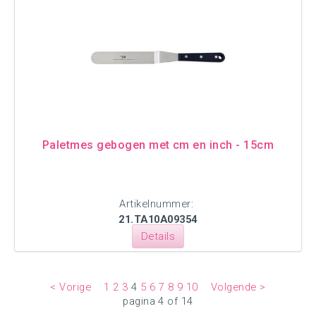
Paletmes gebogen met cm en inch - 15cm
Artikelnummer:
21.TA10A09354
Details
< Vorige
1
2
3
4
5
6
7
8
9
10
Volgende >
pagina 4 of 14