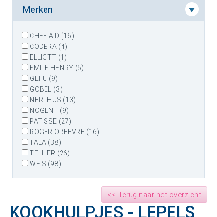
Merken
CHEF AID (16)
CODERA (4)
ELLIOTT (1)
EMILE HENRY (5)
GEFU (9)
GOBEL (3)
NERTHUS (13)
NOGENT (9)
PATISSE (27)
ROGER ORFEVRE (16)
TALA (38)
TELLIER (26)
WEIS (98)
<< Terug naar het overzicht
KOOKHULPJES - LEPELS