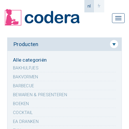
nl
fr
Tog
navi
Producten
Alle categoriën
BAKHULPJES
BAKVORMEN
BARBECUE
BEWAREN & PRESENTEREN
BOEKEN
COCKTAIL
EA DRANKEN