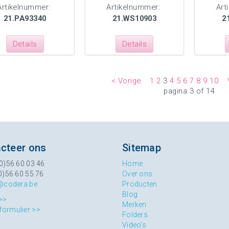
Artikelnummer:
Artikelnummer:
Art
21.PA93340
21.WS10903
2
Details
Details
< Vorige
1
2
3
4
5
6
7
8
9
10
pagina 3 of 14
cteer ons
Sitemap
0)56 60 03 46
Home
0)56 60 55 76
Over ons
@codera.be
Producten
Blog
>>
Merken
formulier >>
Folders
Video's