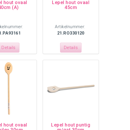
l hout ovaal
Lepel hout ovaal
40cm (A)
45cm
ikelnummer:
Artikelnummer:
1.PA93161
21.RO330120
Details
Details
l hout ovaal
Lepel hout puntig
iley 30cm
m/gat 30cm