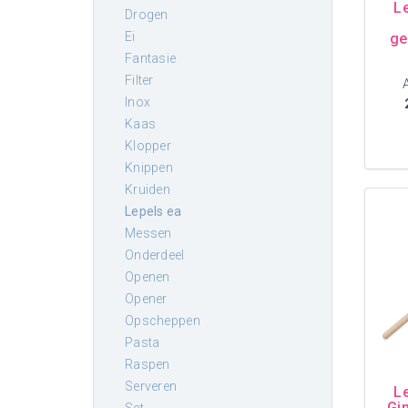
L
drogen
ei
ge
fantasie
filter
inox
kaas
klopper
knippen
kruiden
lepels ea
messen
onderdeel
openen
opener
opscheppen
pasta
raspen
serveren
L
Gi