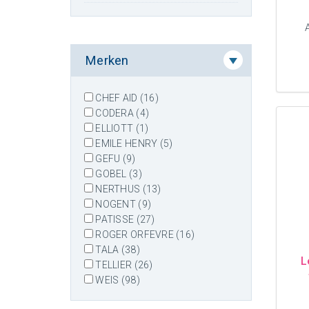
Merken
CHEF AID (16)
CODERA (4)
ELLIOTT (1)
EMILE HENRY (5)
GEFU (9)
GOBEL (3)
NERTHUS (13)
NOGENT (9)
PATISSE (27)
ROGER ORFEVRE (16)
TALA (38)
L
TELLIER (26)
WEIS (98)