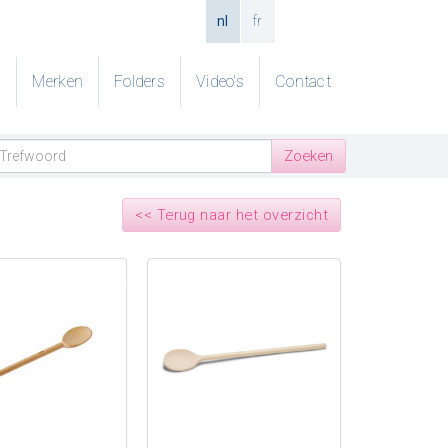
nl
fr
g
Merken
Folders
Video's
Contact
<< Terug naar het overzicht