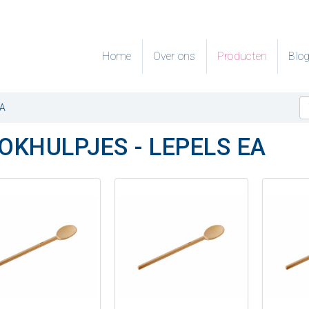
Home
Over ons
Producten
Blo
EA
OKHULPJES - LEPELS EA