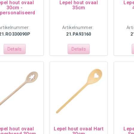
epel hout ovaal
Lepel hout ovaal
Lepe
30cm -
35cm
personaliseerd
Artikelnummer:
Artikelnummer:
Art
21.RO330090P
21.PA93160
2
Details
Details
epel hout ovaal
Lepel hout ovaal Hart
Lepe
ngerbread 30cm
30cm
Sm