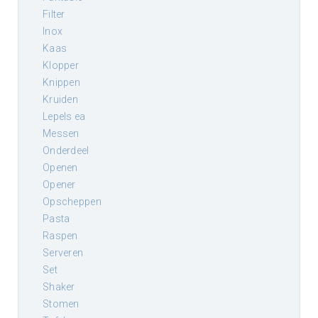
filter
inox
kaas
klopper
knippen
kruiden
lepels ea
messen
onderdeel
openen
opener
opscheppen
pasta
raspen
serveren
set
shaker
stomen