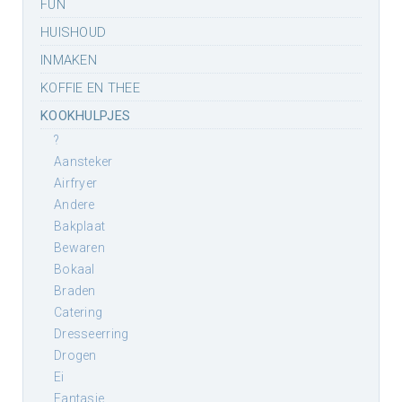
FUN
HUISHOUD
INMAKEN
KOFFIE EN THEE
KOOKHULPJES
?
aansteker
airfryer
andere
bakplaat
bewaren
bokaal
braden
catering
dresseerring
drogen
ei
fantasie