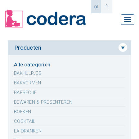
nl
fr
Tog
navi
Producten
Alle categoriën
BAKHULPJES
BAKVORMEN
BARBECUE
BEWAREN & PRESENTEREN
BOEKEN
COCKTAIL
EA DRANKEN