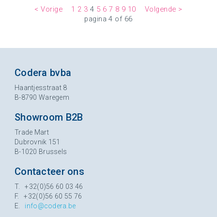
< Vorige
1
2
3
4
5
6
7
8
9
10
Volgende >
pagina 4 of 66
Codera bvba
Haantjesstraat 8
B-8790 Waregem
Showroom B2B
Trade Mart
Dubrovnik 151
B-1020 Brussels
Contacteer ons
T. +32(0)56 60 03 46
F. +32(0)56 60 55 76
E.
info@codera.be