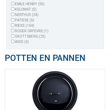
EMILE HENRY (55)
KELOMAT (5)
NERTHUS (24)
PATISSE (5)
RIESS (104)
ROGER ORFEVRE (1)
SKOTTSBERG (25)
WEIS (3)
POTTEN EN PANNEN