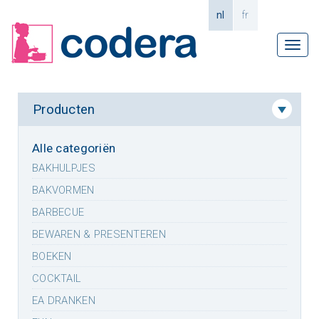
nl
fr
Tog
navi
Producten
Alle categoriën
BAKHULPJES
BAKVORMEN
BARBECUE
BEWAREN & PRESENTEREN
BOEKEN
COCKTAIL
EA DRANKEN