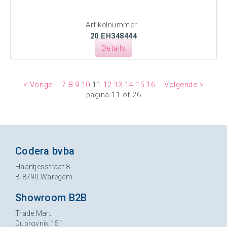
Artikelnummer:
20.EH348444
Details
< Vorige
7
8
9
10
11
12
13
14
15
16
Volgende >
pagina 11 of 26
Codera bvba
Haantjesstraat 8
B-8790 Waregem
Showroom B2B
Trade Mart
Dubrovnik 151