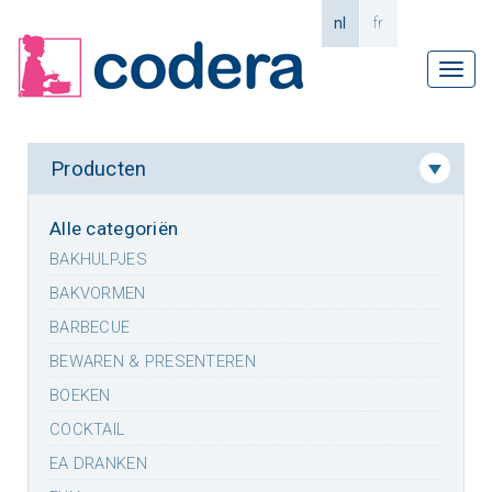
nl
fr
Tog
navi
Producten
Alle categoriën
BAKHULPJES
BAKVORMEN
BARBECUE
BEWAREN & PRESENTEREN
BOEKEN
COCKTAIL
EA DRANKEN