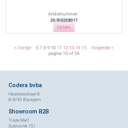
Artikelnummer:
20.RI0258017
Details
< Vorige
6
7
8
9
10
11
12
13
14
15
Volgende >
pagina 10 of 26
Codera bvba
Haantjesstraat 8
B-8790 Waregem
Showroom B2B
Trade Mart
Dubrovnik 151