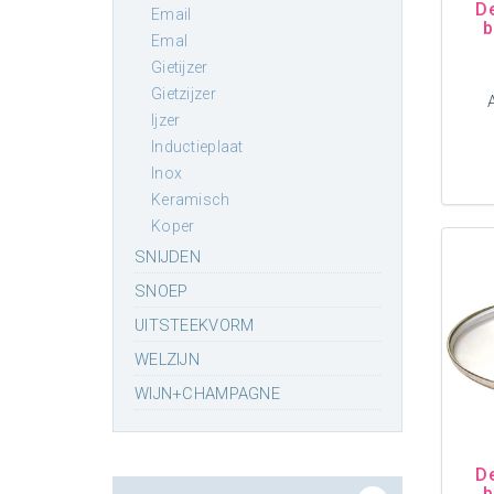
D
email
b
emal
gietijzer
gietzijzer
ijzer
inductieplaat
inox
keramisch
koper
SNIJDEN
SNOEP
UITSTEEKVORM
WELZIJN
WIJN+CHAMPAGNE
D
b