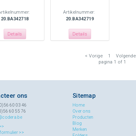
Artikelnummer:
Artikelnummer:
20.BA342718
20.BA342719
Details
Details
< Vorige
1
Volgende
pagina 1 of 1
cteer ons
Sitemap
0)56 60 03 46
Home
0)56 60 55 76
Over ons
@codera.be
Producten
Blog
>>
Merken
formulier >>
Folders