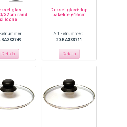
eksel glas
Deksel glas+dop
0/32cm rand
bakelite ø16cm
silicone
ikelnummer:
Artikelnummer:
0.BA383749
20.BA383711
Details
Details