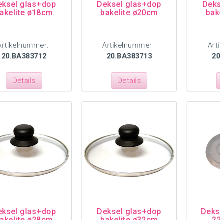
eksel glas+dop
Deksel glas+dop
Deks
akelite ø18cm
bakelite ø20cm
bak
Artikelnummer:
Artikelnummer:
Art
20.BA383712
20.BA383713
2
Details
Details
eksel glas+dop
Deksel glas+dop
Deks
akelite ø28cm
bakelite ø32cm
2