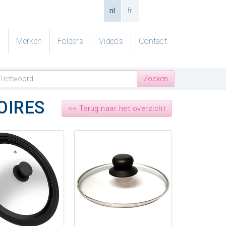
nl
fr
g
Merken
Folders
Video's
Contact
OIRES
<< Terug naar het overzicht