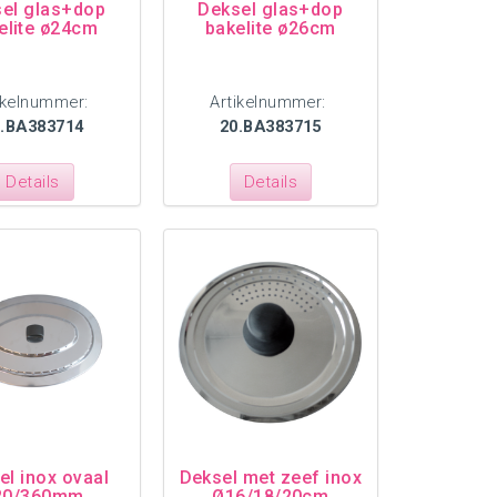
el glas+dop
Deksel glas+dop
elite ø24cm
bakelite ø26cm
ikelnummer:
Artikelnummer:
0.BA383714
20.BA383715
Details
Details
el inox ovaal
Deksel met zeef inox
20/360mm
Ø16/18/20cm