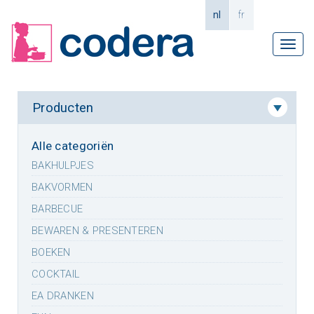
nl
fr
Tog
navi
Producten
Alle categoriën
BAKHULPJES
BAKVORMEN
BARBECUE
BEWAREN & PRESENTEREN
BOEKEN
COCKTAIL
EA DRANKEN