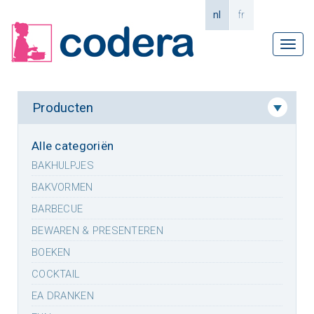
nl
fr
Tog
navi
Producten
Alle categoriën
BAKHULPJES
BAKVORMEN
BARBECUE
BEWAREN & PRESENTEREN
BOEKEN
COCKTAIL
EA DRANKEN