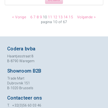
< Vorige
6
7
8
9
10
11
12
13
14
15
Volgende >
pagina 10 of 67
Codera bvba
Haantjesstraat 8
B-8790 Waregem
Showroom B2B
Trade Mart
Dubrovnik 151
B-1020 Brussels
Contacteer ons
T. +32(0)56 60 03 46