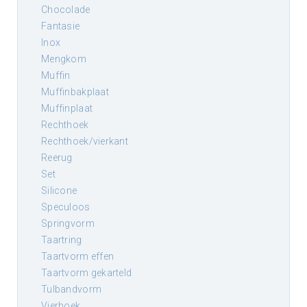
chocolade
fantasie
inox
mengkom
muffin
muffinbakplaat
muffinplaat
rechthoek
rechthoek/vierkant
reerug
set
silicone
speculoos
springvorm
taartring
taartvorm effen
taartvorm gekarteld
tulbandvorm
vierhoek