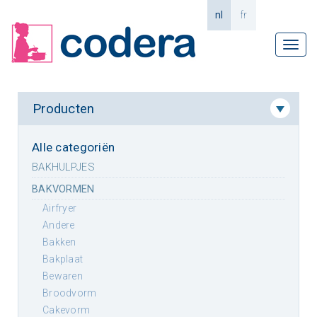
nl
fr
Tog
navi
Producten
Alle categoriën
BAKHULPJES
BAKVORMEN
airfryer
andere
bakken
bakplaat
bewaren
broodvorm
cakevorm