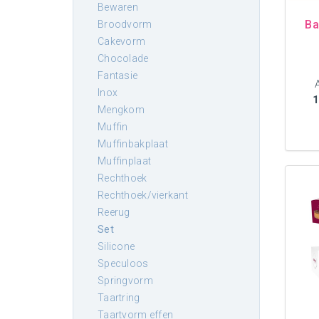
bewaren
Ba
broodvorm
cakevorm
chocolade
fantasie
inox
1
mengkom
muffin
muffinbakplaat
muffinplaat
rechthoek
rechthoek/vierkant
reerug
set
silicone
speculoos
springvorm
taartring
taartvorm effen