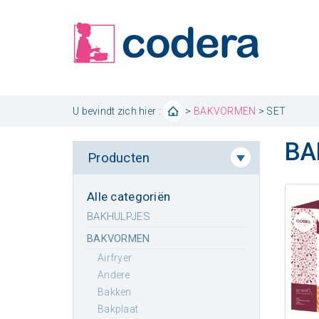
U bevindt zich hier :
>
BAKVORMEN
> SET
BA
Producten
Alle categoriën
BAKHULPJES
BAKVORMEN
airfryer
andere
bakken
bakplaat