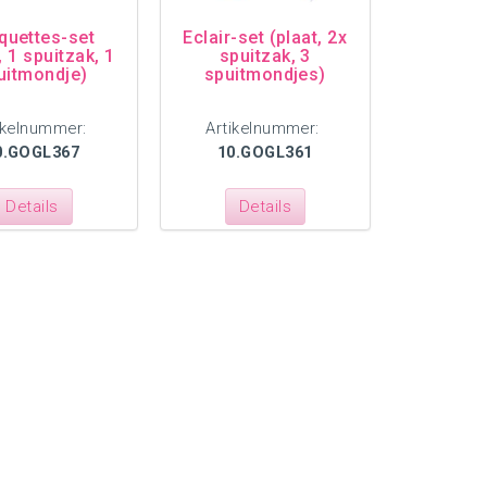
quettes-set
Eclair-set (plaat, 2x
, 1 spuitzak, 1
spuitzak, 3
uitmondje)
spuitmondjes)
ikelnummer:
Artikelnummer:
0.GOGL367
10.GOGL361
Details
Details