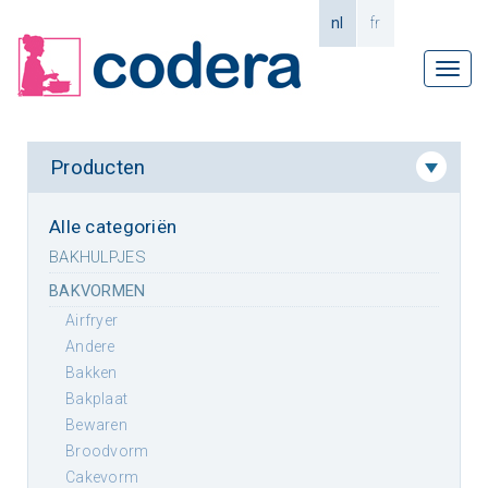
nl
fr
Tog
navi
Producten
Alle categoriën
BAKHULPJES
BAKVORMEN
airfryer
andere
bakken
bakplaat
bewaren
broodvorm
cakevorm