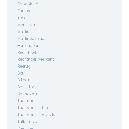
chocolade
fantasie
inox
mengkom
muffin
muffinbakplaat
muffinplaat
rechthoek
rechthoek/vierkant
reerug
set
silicone
speculoos
springvorm
taartring
taartvorm effen
taartvorm gekarteld
tulbandvorm
vierhoek