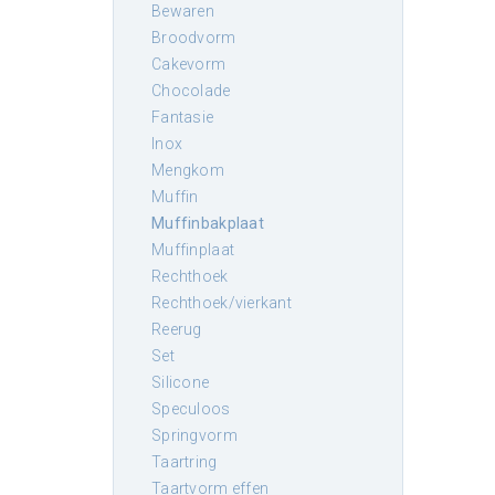
bewaren
broodvorm
cakevorm
chocolade
fantasie
inox
mengkom
muffin
muffinbakplaat
muffinplaat
rechthoek
rechthoek/vierkant
reerug
set
silicone
speculoos
springvorm
taartring
taartvorm effen