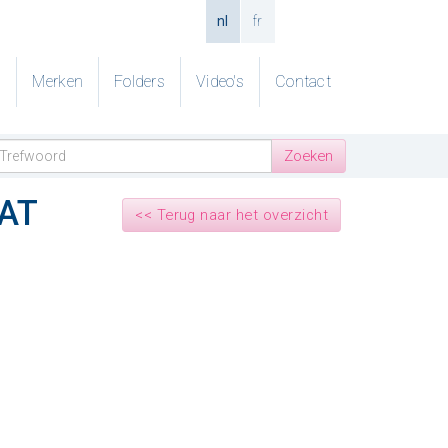
nl
fr
g
Merken
Folders
Video's
Contact
AT
<< Terug naar het overzicht