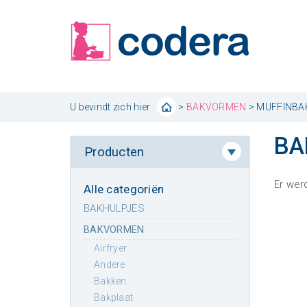
U bevindt zich hier :
>
BAKVORMEN
> MUFFINBA
BA
Producten
Er wer
Alle categoriën
BAKHULPJES
BAKVORMEN
airfryer
andere
bakken
bakplaat