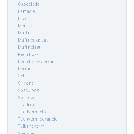
chocolade
fantasie
inox
mengkom
muffin
muffinbakplaat
muffinplaat
rechthoek
rechthoek/vierkant
reerug
set
silicone
speculoos
springvorm
taartring
taartvorm effen
taartvorm gekarteld
tulbandvorm
vierhoek