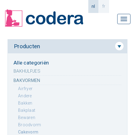
nl
fr
Tog
navi
Producten
Alle categoriën
BAKHULPJES
BAKVORMEN
airfryer
andere
bakken
bakplaat
bewaren
broodvorm
cakevorm