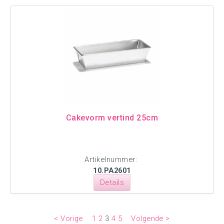
Cakevorm vertind 25cm
Artikelnummer:
10.PA2601
Details
< Vorige
1
2
3
4
5
Volgende >