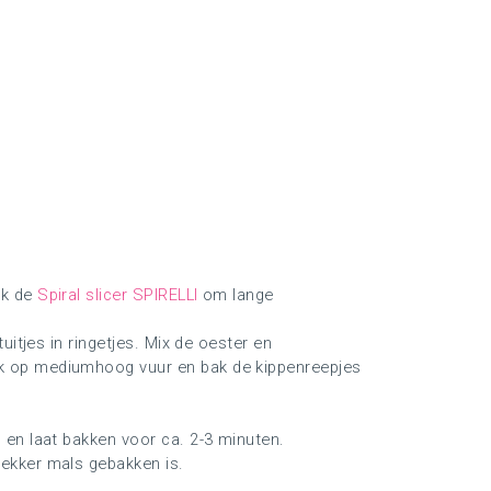
ik de
Spiral slicer SPIRELLI
om lange
tuitjes in ringetjes. Mix de oester en
ok op mediumhoog vuur en bak de kippenreepjes
s en laat bakken voor ca. 2-3 minuten.
lekker mals gebakken is.