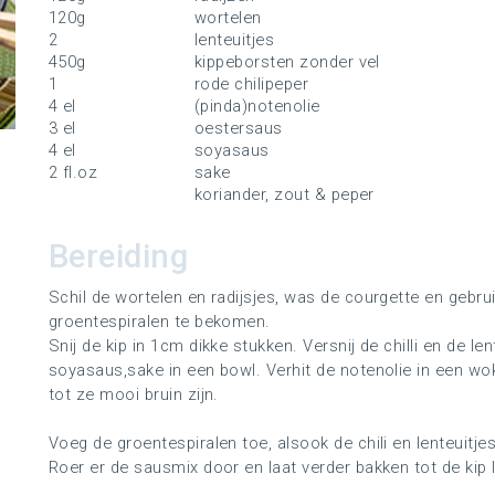
120g
wortelen
2
lenteuitjes
450g
kippeborsten zonder vel
1
rode chilipeper
4 el
(pinda)notenolie
3 el
oestersaus
4 el
soyasaus
2 fl.oz
sake
koriander, zout & peper
Bereiding
Schil de wortelen en radijsjes, was de courgette en gebru
groentespiralen te bekomen.
Snij de kip in 1cm dikke stukken. Versnij de chilli en de len
soyasaus,sake in een bowl. Verhit de notenolie in een w
tot ze mooi bruin zijn.
Voeg de groentespiralen toe, alsook de chili en lenteuitje
Roer er de sausmix door en laat verder bakken tot de kip 