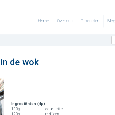
Home
Over ons
Producten
Blo
 in de wok
Ingrediënten (4p)
120g
courgette
120g
radijzen