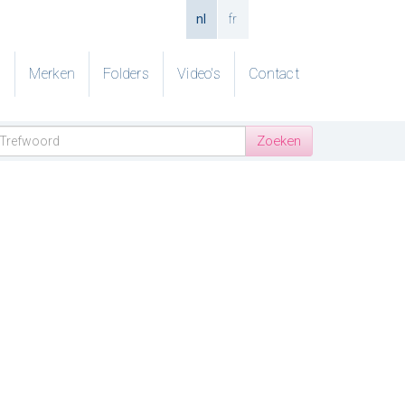
nl
fr
g
Merken
Folders
Video's
Contact