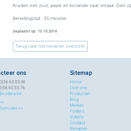
Kruiden met zout, peper en koriander naar smaak. Dien o
Bereidingstijd : 35 minuten
Geplaatst op: 13.10.2016
Terug naar het recepten overzicht
cteer ons
Sitemap
0)56 60 03 46
Home
0)56 60 55 76
Over ons
@codera.be
Producten
Blog
>>
Merken
formulier >>
Folders
Video's
Contact
Recepten