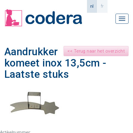
nl
fr
Tog
navi
Aandrukker
<< Terug naar het overzicht
komeet inox 13,5cm -
Laatste stuks
Artikelnummer: