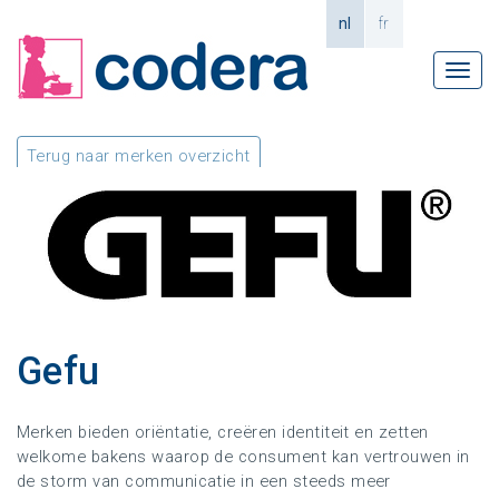
nl
fr
Tog
navi
Terug naar merken overzicht
Gefu
Merken bieden oriëntatie, creëren identiteit en zetten
welkome bakens waarop de consument kan vertrouwen in
de storm van communicatie in een steeds meer