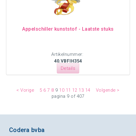
Appelschiller kunststof - Laatste stuks
Artikelnummer:
40.VBFIH354
Details
< Vorige
5
6
7
8
9
10
11
12
13
14
Volgende >
pagina 9 of 407
Codera bvba