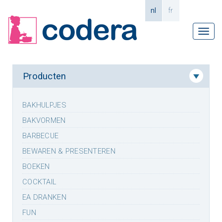
nl
fr
Tog
navi
Producten
BAKHULPJES
BAKVORMEN
BARBECUE
BEWAREN & PRESENTEREN
BOEKEN
COCKTAIL
EA DRANKEN
FUN