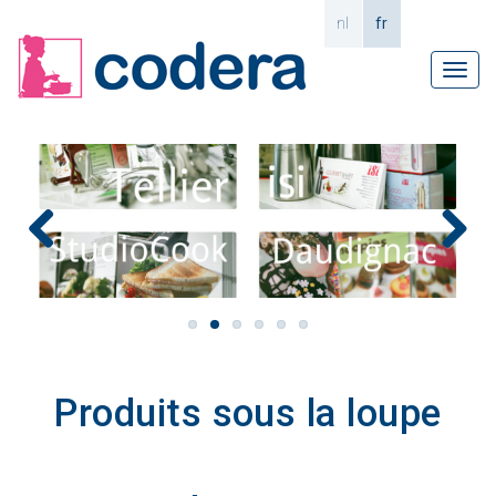
nl
fr
Tog
navi
Previous
Next
Produits sous la loupe